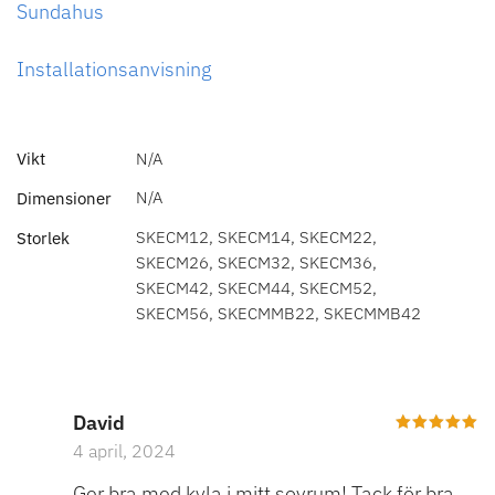
Sundahus
här kakorna
kommer viss
funktionalitet
Installationsanvisning
att försvinna
från
hemsidan.
Vikt
N/A
N/A
Dimensioner
Marknadsföring
SKECM12, SKECM14, SKECM22,
Storlek
Genom att dela
SKECM26, SKECM32, SKECM36,
med dig av dina
SKECM42, SKECM44, SKECM52,
intressen och ditt
SKECM56, SKECMMB22, SKECMMB42
beteende när du
surfar ökar du
chansen att få se
personligt
David
anpassat innehåll
Betygsatt
4 april, 2024
och erbjudanden.
5
av 5
Ger bra med kyla i mitt sovrum! Tack för bra