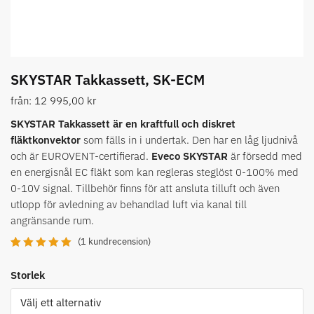
SKYSTAR Takkassett, SK-ECM
från:
12 995,00
kr
SKYSTAR Takkassett är en kraftfull och diskret
fläktkonvektor
som fälls in i undertak. Den har en låg ljudnivå
och är EUROVENT-certifierad.
Eveco SKYSTAR
är försedd med
en energisnål EC fläkt som kan regleras steglöst 0-100% med
0-10V signal. Tillbehör finns för att ansluta tilluft och även
utlopp för avledning av behandlad luft via kanal till
angränsande rum.
(
1
kundrecension)
Betygsatt
1
5.00
av 5
Storlek
baserat på
kundrecensi
on