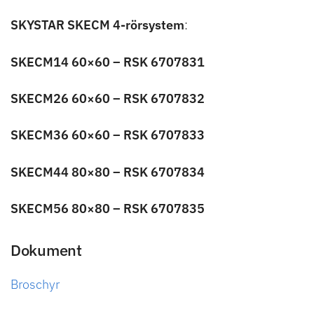
hemsidans
SKYSTAR SKECM 4-rörsystem
:
funktionalitet
och
SKECM14 60×60 – RSK 6707831
uppbyggnad,
baserat på
hur
SKECM26 60×60 – RSK 6707832
hemsidan
används.
SKECM36 60×60 – RSK 6707833
SKECM44 80×80 – RSK 6707834
Upplevelse
För att vår
SKECM56 80×80 – RSK 6707835
hemsida ska
prestera så
bra som
Dokument
möjligt
under ditt
Broschyr
besök. Om
du nekar de