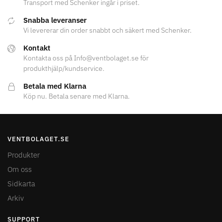
Transport med Schenker ingår i priset.
Snabba leveranser
Vi levererar din order snabbt och säkert med Schenker.
Kontakt
Kontakta oss på Info@ventbolaget.se för
produkthjälp/kundservice.
Betala med Klarna
Köp nu. Betala senare med Klarna.
VENTBOLAGET.SE
Produkter
Om oss
Sidkarta
Arkiv
SUPPORT