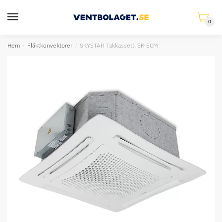
×
0
Hem
/
Fläktkonvektorer
/
SKYSTAR Takkassett, SK-ECM