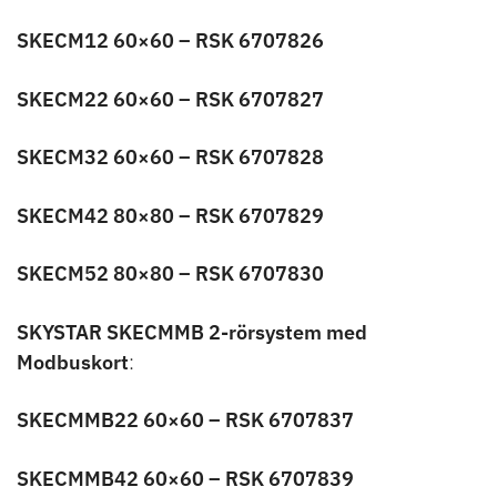
SKECM12 60×60 – RSK 6707826
SKECM22 60×60 – RSK 6707827
Nödvändiga
SKECM32 60×60 – RSK 6707828
Dessa kakor
går inte att
välja bort. De
SKECM42 80×80 – RSK 6707829
behövs för
att hemsidan
SKECM52 80×80 – RSK 6707830
över huvud
taget ska
SKYSTAR SKECMMB 2-rörsystem med
fungera.
Modbuskort
:
Statistik
SKECMMB22 60×60 – RSK 6707837
För att vi ska
kunna
SKECMMB42 60×60 – RSK 6707839
förbättra