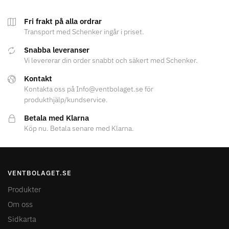
Fri frakt på alla ordrar
Transport med Schenker ingår i priset.
Snabba leveranser
Vi levererar din order snabbt och säkert med Schenker.
Kontakt
Kontakta oss på Info@ventbolaget.se för
produkthjälp/kundservice.
Betala med Klarna
Köp nu. Betala senare med Klarna.
VENTBOLAGET.SE
Produkter
Om oss
Sidkarta