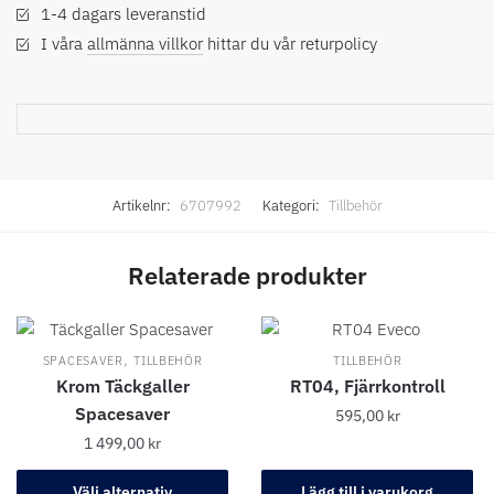
1-4 dagars leveranstid
I våra
allmänna villkor
hittar du vår returpolicy
Artikelnr:
6707992
Kategori:
Tillbehör
Relaterade produkter
,
SPACESAVER
TILLBEHÖR
TILLBEHÖR
Krom Täckgaller
RT04, Fjärrkontroll
Spacesaver
595,00
kr
1 499,00
kr
Välj alternativ
Lägg till i varukorg