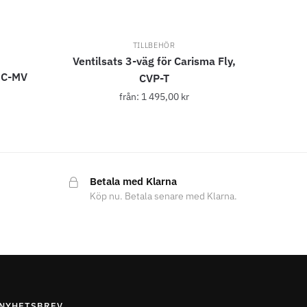
TILLBEHÖR
Ventilsats 3-väg för Carisma Fly,
RC-MV
CVP-T
från:
1 495,00
kr
Betala med Klarna
Köp nu. Betala senare med Klarna.
NYHETSBREV