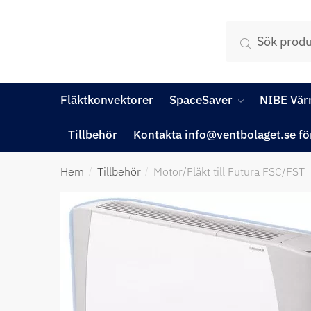
×
Sök
Fläktkonvektorer
SpaceSaver
NIBE Vä
Tillbehör
Kontakta info@ventbolaget.se fö
Hem
Tillbehör
Motor/Fläkt till Futura FSC/FST
/
/