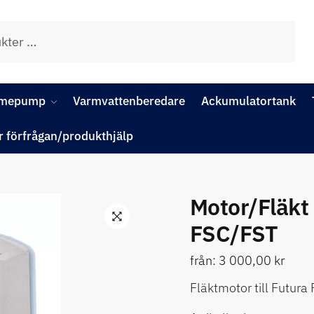
rmepump
Varmvattenberedare
Ackumulatortank
r förfrågan/produkthjälp
Motor/Fläkt 
FSC/FST
🔍
från:
3 000,00
kr
Fläktmotor till Futura F