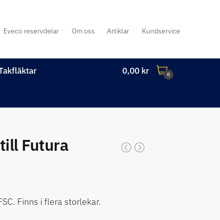
Eveco reservdelar
Om oss
Artiklar
Kundservice
Takfläktar
0,00
kr
0
till Futura
SC. Finns i flera storlekar.