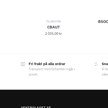
BSOC
TILLBEHÖR
CBAUT
2 035,00
kr
Fri frakt på alla ordrar
Sna
Transport med Schenker ingår i
Vi l
priset.
säk
VENTBOLAGET.SE