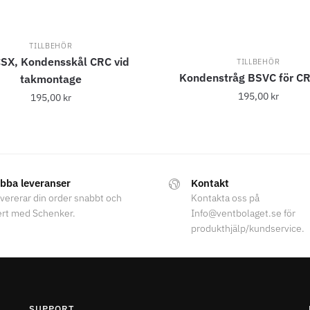
TILLBEHÖR
SX, Kondensskål CRC vid
TILLBEHÖR
Kondenstråg BSVC för C
takmontage
195,00
kr
195,00
kr
bba leveranser
Kontakt
evererar din order snabbt och
Kontakta oss på
ert med Schenker.
Info@ventbolaget.se för
produkthjälp/kundservice.
SUPPORT