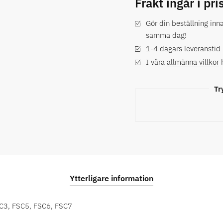
Frakt ingår i pri
Gör din beställning inn
samma dag!
1-4 dagars leveranstid
I våra
allmänna villkor
h
Tr
Ytterligare information
C3, FSC5, FSC6, FSC7