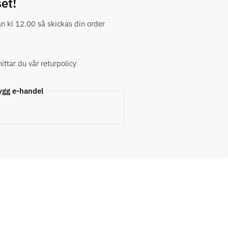
set!
an kl 12.00 så skickas din order
ittar du vår returpolicy
ygg e-handel